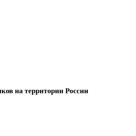
иков
на территории
Р
оссии