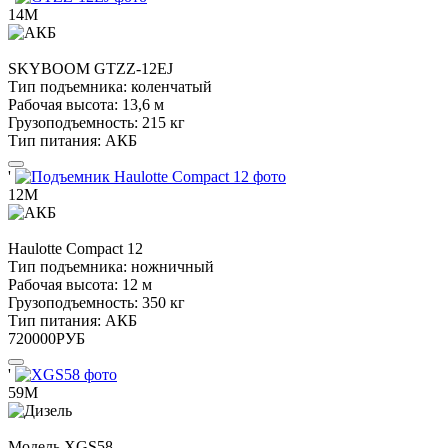
14М
SKYBOOM
GTZZ-12EJ
Тип подъемника:
коленчатый
Рабочая высота:
13,6 м
Грузоподъемность:
215 кг
Тип питания:
АКБ
'
12М
Haulotte
Compact 12
Тип подъемника:
ножничный
Рабочая высота:
12 м
Грузоподъемность:
350 кг
Тип питания:
АКБ
720000
РУБ
'
59М
Модель
XGS58