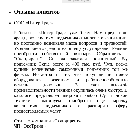
Консультация
Отзывы клиентов
ООО «Питер Град»
Работаю в «Питер Град» уже 6 лет. Нам предлагали
аренду коленчатых подъемников многие организации,
но постоянно возникала масса вопросов и трудностей.
Уходило много средств на оплату услуг аренды. Решили
приобрести собственный автопарк. Обратились в
"Скандирент". Сначала заказали ножничный б/у
подъемник Genie всего за 490 тыс. руб. Чуть позже
купили коленчатый самоходный подъемник той же
фирмы. Несмотря на то, что покупали не новое
оборудования, качеством и работоспособностью
остались довольны. За счет высокой
производительности техника окупилась очень быстро. В
каталоге представлен широкий выбор б/у и новой
техники. Планируем приобрести еще парочку
коленчатых подъемников и расширить сферу
предоставляемых услуг.
Отзыв о компании «Скандирент»
ЧП «ЭкоТрейд»