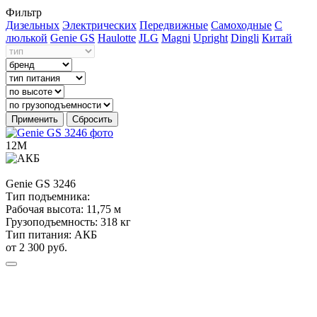
Фильтр
Дизельных
Электрических
Передвижные
Самоходные
С
люлькой
Genie GS
Haulotte
JLG
Magni
Upright
Dingli
Китай
Применить
Сбросить
12М
Genie
GS 3246
Тип подъемника:
Рабочая высота:
11,75 м
Грузоподъемность:
318 кг
Тип питания:
АКБ
от 2 300 руб.