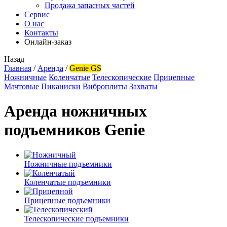
Продажа запасных частей
Сервис
О нас
Контакты
Онлайн-заказ
Назад
Главная
/
Аренда
/
Genie GS
Ножничные
Коленчатые
Телескопические
Прицепные
Мачтовые
Пиканиски
Виброплиты
Захваты
Аренда ножничных
подъемников Genie
Ножничные подъемники
Коленчатые подъемники
Прицепные подъемники
Телескопические подъемники