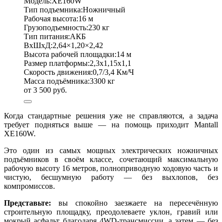
Модель:
XE160W
Тип подъемника:
Ножничный
Рабочая высота:
16 м
Грузоподъемность:
230 кг
Тип питания:
АКБ
ВхШхД:
2,64×1,20×2,42
Высота рабочей площадки:
14 м
Размер платформы:
2,3х1,15х1,1
Скорость движения:
0,7/3,4 Км/Ч
Масса подъёмника:
3300 кг
от 3 500 руб.
Когда стандартные решения уже не справляются, а задача
требует подняться выше — на помощь приходит Mantall
XE160W.
Это один из самых мощных электрических ножничных
подъёмников в своём классе, сочетающий максимальную
рабочую высоту 16 метров, полноприводную ходовую часть и
чистую, бесшумную работу — без выхлопов, без
компромиссов.
Представьте:
вы спокойно заезжаете на пересечённую
строительную площадку, преодолеваете уклон, гравий или
мокрый асфальт благодаря 4WD-трансмиссии, а затем — без