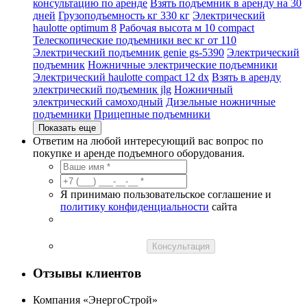
консультацию по аренде
Взять подъемник в аренду на 30
дней
Грузоподъемность кг 330 кг
Электрический
haulotte optimum 8
Рабочая высота м 10 compact
Телескопические подъемники вес кг от 110
Электрический подъемник genie gs-5390
Электрический
подъемник
Ножничные электрические подъемники
Электрический haulotte compact 12 dx
Взять в аренду
электрический подъемник jlg
Ножничный
электрический самоходный
Дизельные ножничные
подъемники
Прицепные подъемники
Показать еще
Ответим на любой интересующий вас вопрос по
покупке и аренде подъемного оборудования.
Я принимаю пользовательское соглашение и
политику конфиденциальности
сайта
Консультация
Отзывы клиентов
Компания «ЭнергоСтрой»