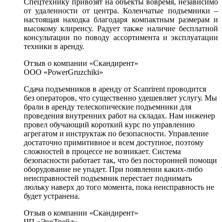
Спецтехнику привозят на объекты вовремя, независимо
от удаленности от центра. Коленчатые подъемники –
настоящая находка благодаря компактным размерам и
высокому клиренсу. Радует также наличие бесплатной
консультации по поводу ассортимента и эксплуатации
техники в аренду.
Отзыв о компании «Скандирент»
ООО «PowerGruzchiki»
Сдача подъемников в аренду от Scanrirent проводится
без операторов, что существенно удешевляет услугу. Мы
брали в аренду телескопические подъемники для
проведения внутренних работ на складах. Нам инженер
провел обучающий короткий курс по управлению
агрегатом и инструктаж по безопасности. Управление
достаточно примитивное и всем доступное, поэтому
сложностей в процессе не возникает. Система
безопасности работает так, что без посторонней помощи
оборудование не упадет. При появлении каких-либо
неисправностей подъемник перестает поднимать
люльку наверх до того момента, пока неисправность не
будет устранена.
Отзыв о компании «Скандирент»
ЧП «ЭкоТрейд»