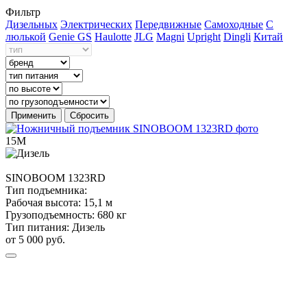
Фильтр
Дизельных
Электрических
Передвижные
Самоходные
С
люлькой
Genie GS
Haulotte
JLG
Magni
Upright
Dingli
Китай
Применить
Сбросить
15М
SINOBOOM
1323RD
Тип подъемника:
Рабочая высота:
15,1 м
Грузоподъемность:
680 кг
Тип питания:
Дизель
от 5 000 руб.