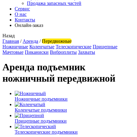
Продажа запасных частей
Сервис
О нас
Контакты
Онлайн-заказ
Назад
Главная
/
Аренда
/
Передвижные
Ножничные
Коленчатые
Телескопические
Прицепные
Мачтовые
Пиканиски
Виброплиты
Захваты
Аренда подъемник
ножничный передвижной
Ножничные подъемники
Коленчатые подъемники
Прицепные подъемники
Телескопические подъемники