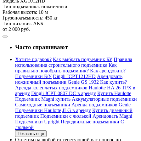
Модель
XG1012HD
Тип подъемника:
ножничный
Рабочая высота:
10 м
Грузоподъемность:
450 кг
Тип питания:
АКБ
от 2 000 руб.
Часто спрашивают
Хотите подарок?
Как выбрать подъемник БУ
Правила
использования строительного подъемника
Как
правильно подобрать подъемник?
Как арендовать?
Подъёмники Б/У
Dingli JCPT1212HD
Арендовать
ножничный подъемник Genie GS 1932
Как купить?
Аренда коленчатых подъемников
Haulotte HA 26 TPX в
аренду
Dingli JCPT 0807 DC в аренду
Купить Haulotte
Подъемник Magni купить
Аккумуляторные подъемники
Самоходные подъемники
Аренда подъемников Genie
Подъемники Haulotte
JLG в аренду
Купить дизельный
подъемник
Подъемники с люлькой
Арендовать Magni
Подъемники Upright
Передвижные подъемники
С
люлькой
Показать еще
Ответим на любой интересующий вас вопрос по