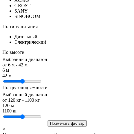
ACMG
GROST
SANY
SINOBOOM
По типу питания
Дизельный
Электрический
По высоте
Выбранный диапазон
от
6
м -
42
м
6 м
42 м
По грузоподъемности
Выбранный диапазон
от
120
кг -
1100
кг
120 кг
1100 кг
Применить фильтр
×