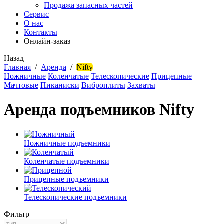
Продажа запасных частей
Сервис
О нас
Контакты
Онлайн-заказ
Назад
Главная
/
Аренда
/
Nifty
Ножничные
Коленчатые
Телескопические
Прицепные
Мачтовые
Пиканиски
Виброплиты
Захваты
Аренда подъемников Nifty
Ножничные подъемники
Коленчатые подъемники
Прицепные подъемники
Телескопические подъемники
Фильтр