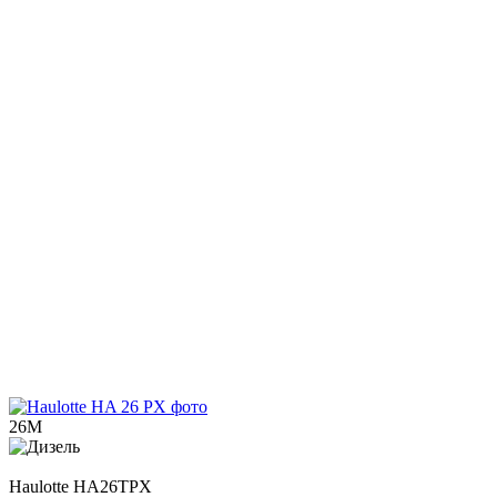
26М
Haulotte
HА26TPX