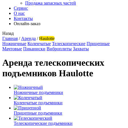
Продажа запасных частей
Сервис
О нас
Контакты
Онлайн-заказ
Назад
Главная
/
Аренда
/
Haulotte
Ножничные
Коленчатые
Телескопические
Прицепные
Мачтовые
Пиканиски
Виброплиты
Захваты
Аренда телескопических
подъемников Haulotte
Ножничные подъемники
Коленчатые подъемники
Прицепные подъемники
Телескопические подъемники