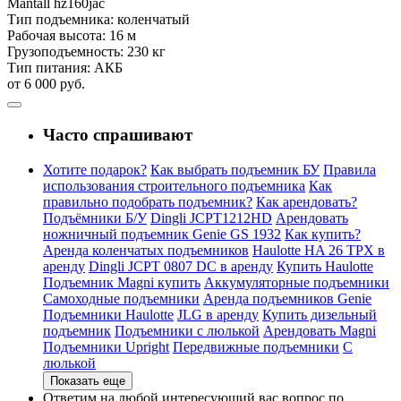
Mantall
hz160jac
Тип подъемника:
коленчатый
Рабочая высота:
16 м
Грузоподъемность:
230 кг
Тип питания:
АКБ
от 6 000 руб.
Часто спрашивают
Хотите подарок?
Как выбрать подъемник БУ
Правила
использования строительного подъемника
Как
правильно подобрать подъемник?
Как арендовать?
Подъёмники Б/У
Dingli JCPT1212HD
Арендовать
ножничный подъемник Genie GS 1932
Как купить?
Аренда коленчатых подъемников
Haulotte HA 26 TPX в
аренду
Dingli JCPT 0807 DC в аренду
Купить Haulotte
Подъемник Magni купить
Аккумуляторные подъемники
Самоходные подъемники
Аренда подъемников Genie
Подъемники Haulotte
JLG в аренду
Купить дизельный
подъемник
Подъемники с люлькой
Арендовать Magni
Подъемники Upright
Передвижные подъемники
С
люлькой
Показать еще
Ответим на любой интересующий вас вопрос по