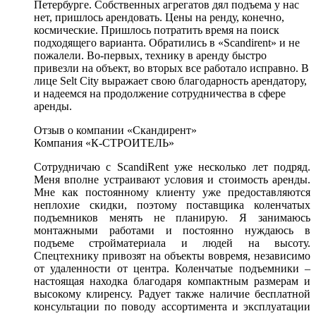
Петербурге. Собственных агрегатов дял подъема у нас
нет, пришлось арендовать. Цены на ренду, конечно,
космические. Пришлось потратить время на поиск
подходящего варианта. Обратились в «Scandirent» и не
пожалели. Во-первых, технику в аренду быстро
привезли на объект, во вторых все работало исправно. В
лице Selt City выражает свою благодарность арендатору,
и надеемся на продолжение сотрудничества в сфере
аренды.
Отзыв о компании «Скандирент»
Компания «К-СТРОИТЕЛЬ»
Сотрудничаю с ScandiRent уже несколько лет подряд.
Меня вполне устраивают условия и стоимость аренды.
Мне как постоянному клиенту уже предоставляются
неплохие скидки, поэтому поставщика коленчатых
подъемников менять не планирую. Я занимаюсь
монтажными работами и постоянно нуждаюсь в
подъеме стройматериала и людей на высоту.
Спецтехнику привозят на объекты вовремя, независимо
от удаленности от центра. Коленчатые подъемники –
настоящая находка благодаря компактным размерам и
высокому клиренсу. Радует также наличие бесплатной
консультации по поводу ассортимента и эксплуатации