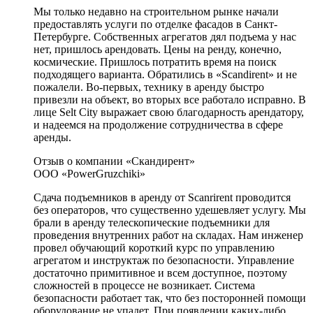
Мы только недавно на строительном рынке начали
предоставлять услуги по отделке фасадов в Санкт-
Петербурге. Собственных агрегатов дял подъема у нас
нет, пришлось арендовать. Цены на ренду, конечно,
космические. Пришлось потратить время на поиск
подходящего варианта. Обратились в «Scandirent» и не
пожалели. Во-первых, технику в аренду быстро
привезли на объект, во вторых все работало исправно. В
лице Selt City выражает свою благодарность арендатору,
и надеемся на продолжение сотрудничества в сфере
аренды.
Отзыв о компании «Скандирент»
ООО «PowerGruzchiki»
Сдача подъемников в аренду от Scanrirent проводится
без операторов, что существенно удешевляет услугу. Мы
брали в аренду телескопические подъемники для
проведения внутренних работ на складах. Нам инженер
провел обучающий короткий курс по управлению
агрегатом и инструктаж по безопасности. Управление
достаточно примитивное и всем доступное, поэтому
сложностей в процессе не возникает. Система
безопасности работает так, что без посторонней помощи
оборудование не упадет. При появлении каких-либо