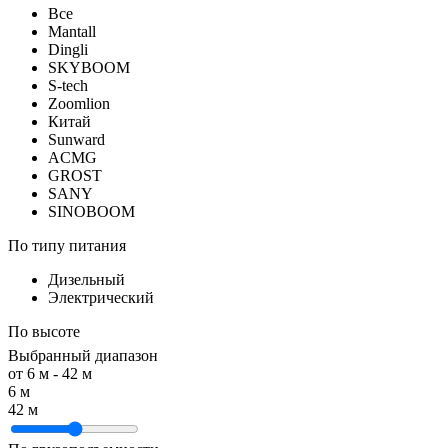
Все
Mantall
Dingli
SKYBOOM
S-tech
Zoomlion
Китай
Sunward
ACMG
GROST
SANY
SINOBOOM
По типу питания
Дизельный
Электрический
По высоте
Выбранный диапазон
от
6
м -
42
м
6 м
42 м