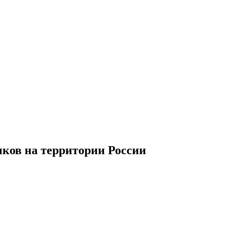
иков
на территории
Р
оссии