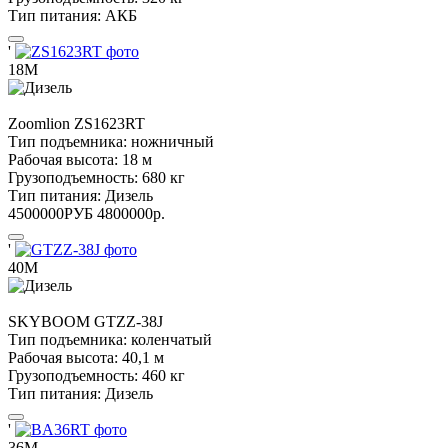
Тип питания:
АКБ
'
18М
Zoomlion
ZS1623RT
Тип подъемника:
ножничный
Рабочая высота:
18 м
Грузоподъемность:
680 кг
Тип питания:
Дизель
4500000
РУБ
4800000
р.
'
40М
SKYBOOM
GTZZ-38J
Тип подъемника:
коленчатый
Рабочая высота:
40,1 м
Грузоподъемность:
460 кг
Тип питания:
Дизель
'
36М