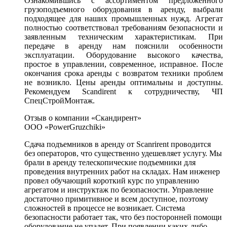
Ознакомившись с ассортиментом предложенного
грузоподъемного оборудования в аренду, выбрали
подходящее для наших промышленных нужд. Агрегат
полностью соответствовал требованиям безопасности и
заявленным техническим характеристикам. При
передаче в аренду нам пояснили особенности
эксплуатации. Оборудование высокого качества,
простое в управлении, современное, исправное. После
окончания срока аренды с возвратом техники проблем
не возникло. Цены аренды оптимальны и доступны.
Рекомендуем Scandirent к сотрудничеству, ЧП
СпецСтройМонтаж.
Отзыв о компании «Скандирент»
ООО «PowerGruzchiki»
Сдача подъемников в аренду от Scanrirent проводится
без операторов, что существенно удешевляет услугу. Мы
брали в аренду телескопические подъемники для
проведения внутренних работ на складах. Нам инженер
провел обучающий короткий курс по управлению
агрегатом и инструктаж по безопасности. Управление
достаточно примитивное и всем доступное, поэтому
сложностей в процессе не возникает. Система
безопасности работает так, что без посторонней помощи
оборудование не упадет. При появлении каких-либо