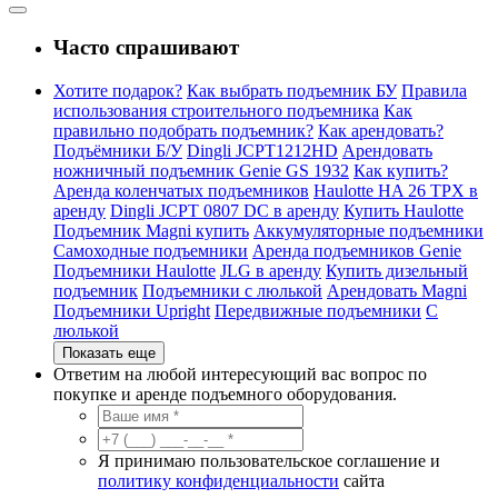
Часто спрашивают
Хотите подарок?
Как выбрать подъемник БУ
Правила
использования строительного подъемника
Как
правильно подобрать подъемник?
Как арендовать?
Подъёмники Б/У
Dingli JCPT1212HD
Арендовать
ножничный подъемник Genie GS 1932
Как купить?
Аренда коленчатых подъемников
Haulotte HA 26 TPX в
аренду
Dingli JCPT 0807 DC в аренду
Купить Haulotte
Подъемник Magni купить
Аккумуляторные подъемники
Самоходные подъемники
Аренда подъемников Genie
Подъемники Haulotte
JLG в аренду
Купить дизельный
подъемник
Подъемники с люлькой
Арендовать Magni
Подъемники Upright
Передвижные подъемники
С
люлькой
Показать еще
Ответим на любой интересующий вас вопрос по
покупке и аренде подъемного оборудования.
Я принимаю пользовательское соглашение и
политику конфиденциальности
сайта