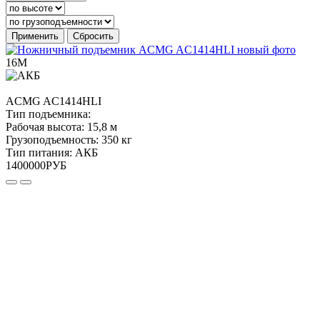
Применить
Сбросить
16М
ACMG
AC1414HLI
Тип подъемника:
Рабочая высота:
15,8 м
Грузоподъемность:
350 кг
Тип питания:
АКБ
1400000
РУБ