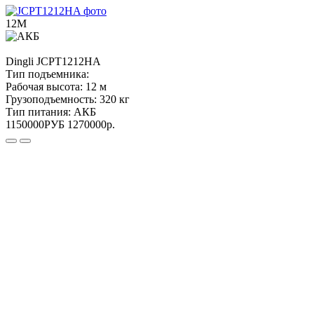
12М
Dingli
JCPT1212HA
Тип подъемника:
Рабочая высота:
12 м
Грузоподъемность:
320 кг
Тип питания:
АКБ
1150000
РУБ
1270000
р.