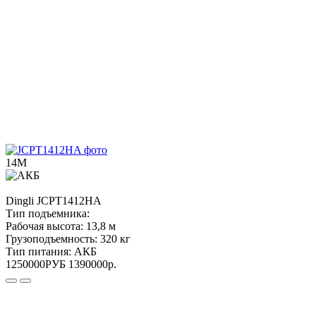
14М
Dingli
JCPT1412HA
Тип подъемника:
Рабочая высота:
13,8 м
Грузоподъемность:
320 кг
Тип питания:
АКБ
1250000
РУБ
1390000
р.