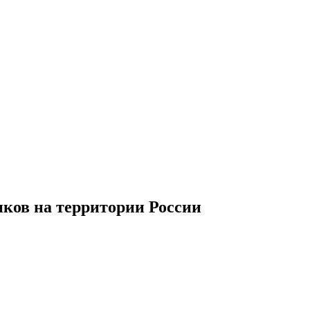
иков
на территории
Р
оссии