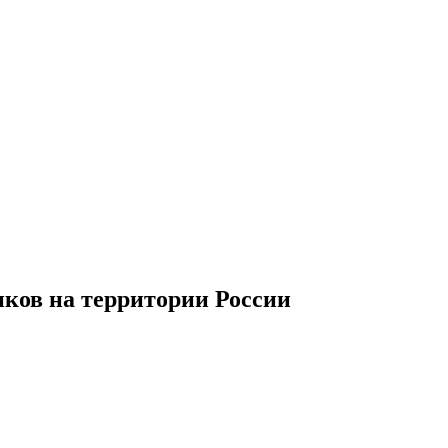
иков
на территории
Р
оссии