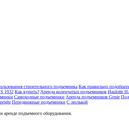
ользования строительного подъемника
Как правильно подобрат
S 1932
Как купить?
Аренда коленчатых подъемников
Haulotte H
емники
Самоходные подъемники
Аренда подъемников Genie
Под
right
Передвижные подъемники
С люлькой
и аренде подъемного оборудования.