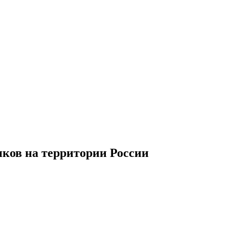
иков
на территории
Р
оссии