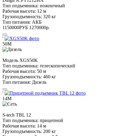
Dingli
JCPT1212HA
Тип подъемника:
ножничный
Рабочая высота:
12 м
Грузоподъемность:
320 кг
Тип питания:
АКБ
1150000
РУБ
1270000
р.
'
50М
Модель
XGS50K
Тип подъемника:
телескопический
Рабочая высота:
50 м
Грузоподъемность:
460 кг
Тип питания:
Дизель
'
14М
S-tech
TBL 12
Тип подъемника:
прицепной
Рабочая высота:
14 м
Грузоподъемность:
200 кг