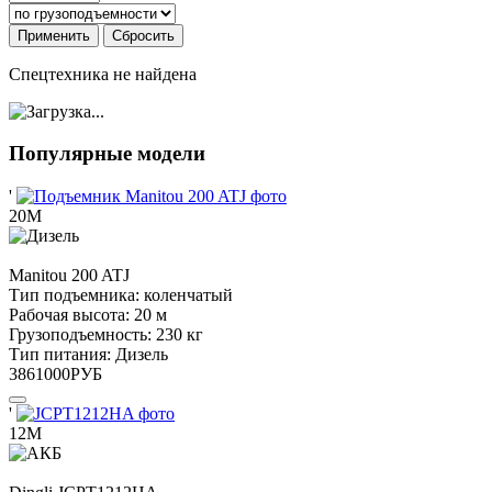
Применить
Сбросить
Спецтехника не найдена
Популярные модели
'
20М
Manitou
200 ATJ
Тип подъемника:
коленчатый
Рабочая высота:
20 м
Грузоподъемность:
230 кг
Тип питания:
Дизель
3861000
РУБ
'
12М