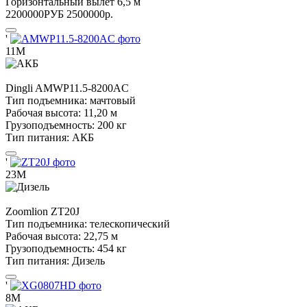
Горизонтальный вылет
6,5 м
2200000
РУБ
2500000
р.
'
11М
Dingli
AMWP11.5-8200AC
Тип подъемника:
мачтовый
Рабочая высота:
11,20 м
Грузоподъемность:
200 кг
Тип питания:
АКБ
'
23М
Zoomlion
ZT20J
Тип подъемника:
телескопический
Рабочая высота:
22,75 м
Грузоподъемность:
454 кг
Тип питания:
Дизель
'
8М