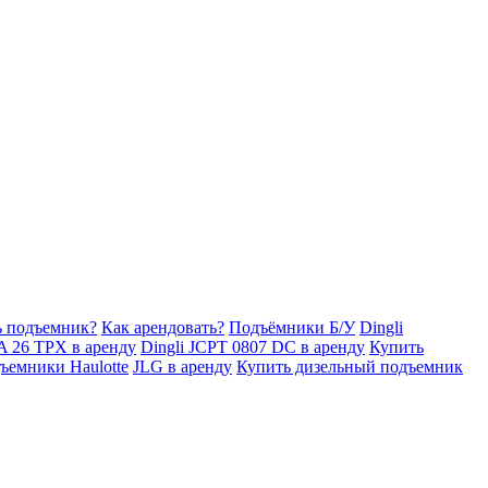
ь подъемник?
Как арендовать?
Подъёмники Б/У
Dingli
A 26 TPX в аренду
Dingli JCPT 0807 DC в аренду
Купить
ъемники Haulotte
JLG в аренду
Купить дизельный подъемник