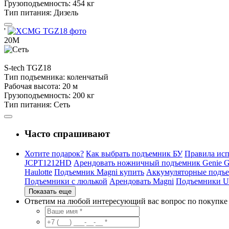
Грузоподъемность:
454 кг
Тип питания:
Дизель
'
20М
S-tech
TGZ18
Тип подъемника:
коленчатый
Рабочая высота:
20 м
Грузоподъемность:
200 кг
Тип питания:
Сеть
Часто спрашивают
Хотите подарок?
Как выбрать подъемник БУ
Правила исп
JCPT1212HD
Арендовать ножничный подъемник Genie G
Haulotte
Подъемник Magni купить
Аккумуляторные подъ
Подъемники с люлькой
Арендовать Magni
Подъемники Up
Показать еще
Ответим на любой интересующий вас вопрос по покупке 