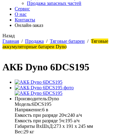
Продажа запасных частей
Сервис
О нас
Контакты
Онлайн-заказ
Назад
Главная
/
Продажа
/
Тяговые батареи
/
Тяговые
аккумуляторные батареи Dyno
АКБ Dyno 6DCS195
Производитель:
Dyno
Модель:
6DCS195
Напряжение:
6 в
Емкость при разряде 20ч:
240 а/ч
Емкость при разряде 5ч:
195 а/ч
Габариты ВхШхД:
273 х 191 х 245 мм
Вес:
29 кг