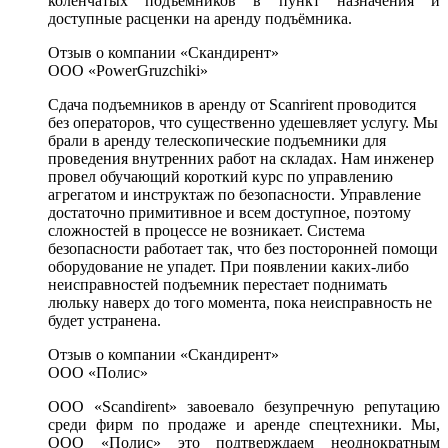
коленчатых подъемников в пункт назначения и
доступные расценки на аренду подъёмника.
Отзыв о компании «Скандирент»
ООО «PowerGruzchiki»
Сдача подъемников в аренду от Scanrirent проводится
без операторов, что существенно удешевляет услугу. Мы
брали в аренду телескопические подъемники для
проведения внутренних работ на складах. Нам инженер
провел обучающий короткий курс по управлению
агрегатом и инструктаж по безопасности. Управление
достаточно примитивное и всем доступное, поэтому
сложностей в процессе не возникает. Система
безопасности работает так, что без посторонней помощи
оборудование не упадет. При появлении каких-либо
неисправностей подъемник перестает поднимать
люльку наверх до того момента, пока неисправность не
будет устранена.
Отзыв о компании «Скандирент»
ООО «Полис»
ООО «Scandirent» завоевало безупречную репутацию
среди фирм по продаже и аренде спецтехники. Мы,
ООО «Полис» это подтверждаем неоднократным