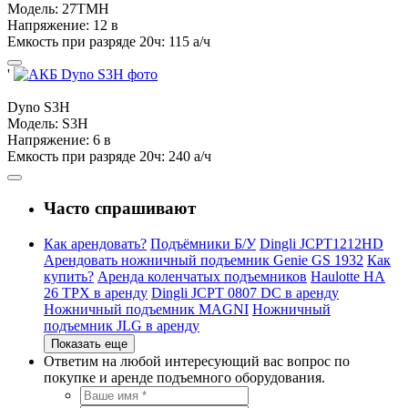
Модель:
27TMH
Напряжение:
12 в
Емкость при разряде 20ч:
115 а/ч
'
Dyno
S3H
Модель:
S3H
Напряжение:
6 в
Емкость при разряде 20ч:
240 а/ч
Часто спрашивают
Как арендовать?
Подъёмники Б/У
Dingli JCPT1212HD
Арендовать ножничный подъемник Genie GS 1932
Как
купить?
Аренда коленчатых подъемников
Haulotte HA
26 TPX в аренду
Dingli JCPT 0807 DC в аренду
Ножничный подъемник MAGNI
Ножничный
подъемник JLG в аренду
Показать еще
Ответим на любой интересующий вас вопрос по
покупке и аренде подъемного оборудования.