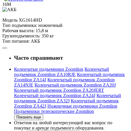
16М
Модель
XG1614HD
Тип подъемника:
ножничный
Рабочая высота:
15,8 м
Грузоподъемность:
350 кг
Тип питания:
АКБ
Часто спрашивают
Коленчатые подъемники Zoomlion
Коленчатый
подъемник Zoomlion ZA10RJE
Коленчатый подъемник
Zoomlion ZA14J
Коленчатый подъемник Zoomlion
ZA14NJE
Коленчатый подъемник Zoomlion ZA20J
Коленчатый подъемник Zoomlion ZA20JERT
Коленчатый подъемник Zoomlion ZA24J
Коленчатый
подъемник Zoomlion ZA32J
Коленчатый подъемник
Zoomlion ZA42J
Ножничные подъемники Zoomlion
Подъемники телескопические Zoomlion
Показать еще
Ответим на любой интересующий вас вопрос по
покупке и аренде подъемного оборудования.